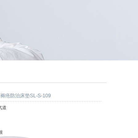
褥疮防治床垫SL-S-109
气道
根