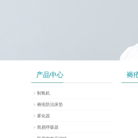
产品中心
褥
制氧机
褥疮防治床垫
雾化器
简易呼吸器