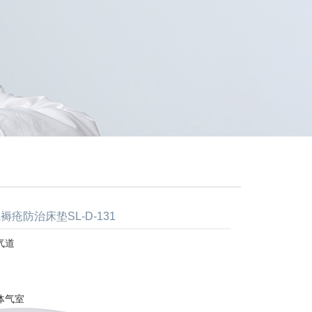
褥疮防治床垫SL-D-131
气道
体气室