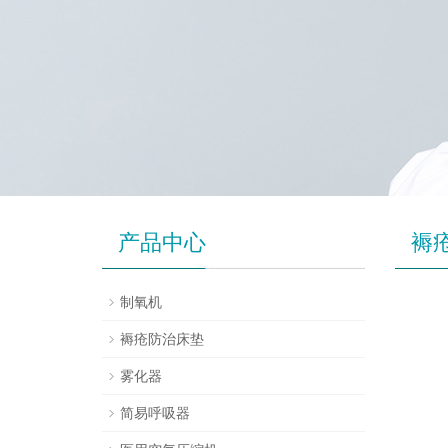
产品中心
褥
制氧机
褥疮防治床垫
雾化器
简易呼吸器