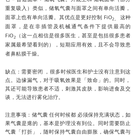
重复吸入）类似，
储氧气囊与面罩之间有单向活瓣，
面罩上也有单向活瓣。其优点是
更好控制 FiO
这种
2。
面罩，是在非插管及机械通气条件下提供最高的
FiO
（这一点相信是很多医生，甚至是包括很多患者
2
家属最希望看到的），短期应用有效，且不会导致患
者鼻粘膜干燥。
缺点：需要密闭 ，很多时候医生和护士没有注意到这
点。边缘漏气，对于吸氧效果是「致命」的。同时，
其还可能导致患者不适，刺激其皮肤，影响进食及交
谈，无法进行雾化治疗。
注意事项：储气囊
任何时候都
必须保持充满状态，如
果气囊是瘪的，基本是护理没有到位。同时需要防止
气囊「打折」，随时保持气囊自由膨胀，确保气囊与