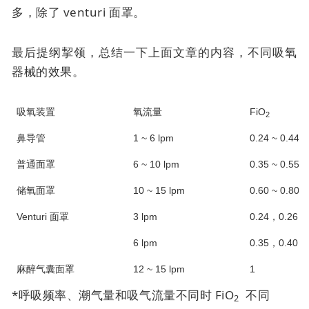
多，除了
venturi 面罩
。
最后提纲挈领，总结一下上面文章的内容，不同吸氧
器械的效果。
吸氧装置
氧流量
FiO
2
鼻导管
1 ~ 6 lpm
0.24 ~ 0.44*
普通面罩
6 ~ 10 lpm
0.35 ~ 0.55*
储氧面罩
10 ~ 15 lpm
0.60 ~ 0.80*
Venturi 面罩
3 lpm
0.24，0.26，0
6 lpm
0.35，0.40，0
麻醉气囊面罩
12 ~ 15 lpm
1
*呼吸频率、潮气量和吸气流量不同时 FiO
不同
2