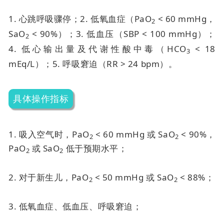
1. 心跳呼吸骤停；
2. 低氧血症（PaO
< 60 mmHg，
2
SaO
< 90%）；
3. 低血压（SBP < 100 mmHg）；
2
4. 低心输出量及代谢性酸中毒（HCO
< 18
3
mEq/L）；
5. 呼吸窘迫（RR > 24 bpm）。
具体操作指标
1. 吸入空气时，PaO
< 60 mmHg 或 SaO
< 90%，
2
2
PaO
或 SaO
低于预期水平；
2
2
2. 对于新生儿，PaO
< 50 mmHg 或 SaO
< 88%；
2
2
3. 低氧血症、低血压、呼吸窘迫；