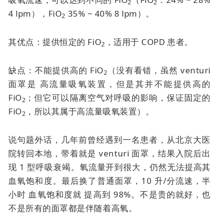
2
2
4 lpm），FiO
35% ~ 40% 8 lpm）。
2
其优点：提供恒定的 FiO
，适用于 COPD 患者。
2
缺点：不能提供高的 FiO
（没有看错，虽然
venturi
2
面罩是
高流量吸氧装置，但是其并不能提供高的
FiO
；但它可以隔离空气对呼吸的影响，保证固定的
2
FiO
，所以其属于高流量吸氧装置）。
2
说句题外话，几年前曾经遇到一名患者，从北京大医
院转回本地，带着就是
venturi 面罩
，结果入院后出
现 1 型呼吸衰竭。氧流量开到很大，仍然无法提高其
血氧饱和度。最后换了普通面罩，10 升/分流速，半
小时
血氧饱和度就
提高到 98%。不是贵的就好，也
不是所有的面罩都是伴随着高氧。