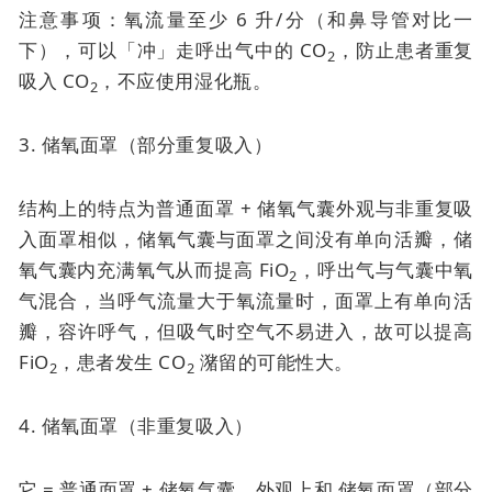
注意事项：氧流量至少 6 升/分（和鼻导管对比一
下），可以「冲」走呼出气中的 CO
，防止患者重复
2
吸入 CO
，不应使用湿化瓶。
2
3. 储氧面罩（部分重复吸入）
结构上的特点为普通面罩 + 储氧气囊外观与非重复吸
入面罩相似，储氧气囊与面罩之间没有单向活瓣，储
氧气囊内充满氧气从而提高 FiO
，呼出气与气囊中氧
2
气混合，当呼气流量大于氧流量时，面罩上有单向活
瓣，容许呼气，但吸气时空气不易进入，故可以提高
FiO
，患者发生 CO
潴留的可能性大。
2
2
4. 储氧面罩（非重复吸入）
它 = 普通面罩 + 储氧气囊。外观上和
储氧面罩（部分